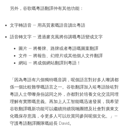
另外，谷歌嘅粵語翻譯仲有其他功能：
文字轉語音 — 用高質素嘅語音讀出粵語
語音轉文字 — 透過麥克風將你講嘅粵語變成文字
圖片 — 將餐牌、路牌或者粵語嘅圖案翻譯
文件 — 將報告、幻燈片或其他個人文件翻譯
網站 — 將成個網站翻譯到粵語！
「因為粵語有六個獨特嘅音調，呢個語言對好多人嚟講都
係一個比較難學嘅語言之一。谷歌翻譯加入咗粵語除咗對
粵語人士帶嚟身份認同之外，亦都對於培養文化交流同埋
理解有實際嘅意義。再加上人工智能嘅迅速發展，我希望
谷歌翻譯嘅新功能可以繼續持續我哋團體及社會對廣東文
化嘅保存意識，令更多人可以欣賞同參與呢個文化。」— 
守護粵語翻譯團隊嘅組長 David
。