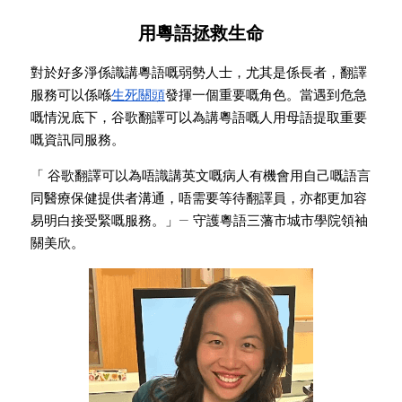
用粵語拯救生命
對於好多淨係識講粵語嘅弱勢人士，尤其是係長者，翻譯
服務可以係喺
生死關頭
發揮一個重要嘅角色。當遇到危急
嘅情況底下，谷歌翻譯可以為講粵語嘅人用母語提取重要
嘅資訊同服務。
「 谷歌翻譯可以為唔識講英文嘅病人有機會用自己嘅語言
同醫療保健提供者溝通，唔需要等待翻譯員，亦都更加容
易明白接受緊嘅服務。」
— 
守護粵語三藩市城市學院領袖
關美欣
。