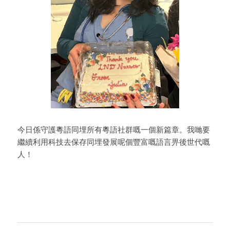
今日係守護粵語同埋所有粵語社群嘅一個新篇章。我哋要
繼續利用科技去保存同埋發展呢個豐富嘅語言畀後世代嘅
人！