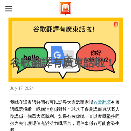
Home 首頁
About Us 關於我們
Campaigns 保育工作
Vision & Mission 使命與願景
谷歌翻譯有廣東話啦！
FAQs 常見問題
Events 活動
Stanford University 史丹佛大學
UC Berkeley 加州大學伯克利分校
Learn Cantonese 學粵語
UCLA 加州大學洛杉磯分校
Shop 商店
Cantonese World Map 粵語世界地圖
July 17, 2024
CCSF 舊金山城市學院
CantoPop Music Map 廣東歌地圖
UX Designer
我哋守護粵語好開心可以話畀大家聽而家喺
谷歌翻譯
有粵
語嘅選擇啦！呢個消息係對於全球八千多萬講廣東話嘅人
K-12 Initiatives 中小學推廣
Language Resources 語言資源
嚟講係一個重大嘅勝利。如果冇咗你哋一直以嚟嘅堅持同
Join Us 加入我們
努力去守護呢個充滿活力嘅語言，呢件事係冇可能會發生
Cantonese Culture 粵語文化
嘅。