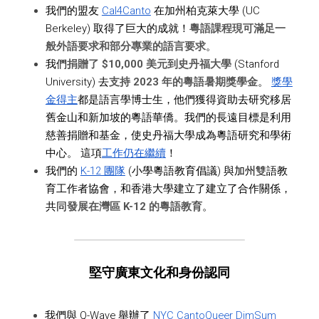
我們的盟友 
Cal4Canto
 在加州柏克萊大學 (UC 
Berkeley) 取得了巨大的成就！
粵語課程現可滿足一
般外語要求和部分專業的語言要求
。
我們
捐贈了 $10,000 美元到史丹福大學
 (Stanford 
University) 去
支持 2023 年的粵語暑期獎學金
。 
獎學
金得主
都是語言學博士生，他們獲得資助去研究移居
舊金山和新加坡的粵語華僑。我們的長遠目標是利用
慈善捐贈和基金，使史丹福大學成為粵語研究和學術
中心。 這項
工作仍在繼續
！
我們的 
K-12 團隊
 (小學粵語教育倡議) 與加州雙語教
育工作者協會，和香港大學建立了建立了合作關係，
共同
發展在灣區 K-12 的粵語教育
。
堅守廣東文化和身份認同
我們與 Q-Wave 舉辦了 
NYC CantoQueer DimSum 