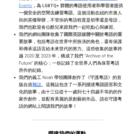
Events
，為 LGBTQ+ 群體的粵語使用者和學習者提供
一個安全的空間去練習粵語
。這個活動在紐約市唐人
街的茶樓舉辦，不管你的粵語程度是初學還是母語，
我們也歡迎各位酷兒來跟我們一起吃點心與練習。
我們的網站團隊
收集了國際英語媒體中關於粵語的重
要故事
，包括粵語在世界中所扮演的角色，還有保護
和傳承這語言給未來世代的努力。這些收集的故事跨
越 2020 至 2023 年，構成了我們 “Archive of the 
Future” 的核心：一份記錄了全世界人們為保育粵語
所作的紀錄。
我們的義工 Noah 帶領團隊創作了《守護粵語》的首
版自資
雜誌
。這雜誌包含了
一系列描述粵語語言和文
化的故事，
由十三位從十一歲到七十四歲不等的的作
家作創作，並配有美麗的原創藝術作品。請在守護粵
語的網站上閱讀
我們的故事
！
營建我們的運動