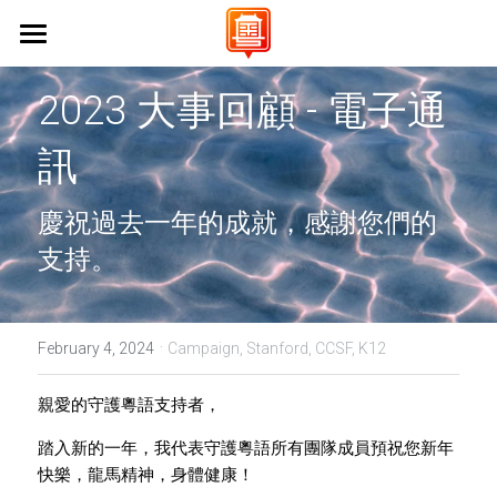
Home 首頁
2023 大事回顧 - 電子通
About Us 關於我們
訊
Campaigns 保育工作
Vision & Mission 使命與願景
慶祝過去一年的成就，感謝您們的
FAQs 常見問題
Events 活動
Stanford University 史丹佛大學
支持。
UC Berkeley 加州大學伯克利分校
Learn Cantonese 學粵語
UCLA 加州大學洛杉磯分校
Shop 商店
Cantonese World Map 粵語世界地圖
·
February 4, 2024
Campaign,
Stanford,
CCSF,
K12
CCSF 舊金山城市學院
CantoPop Music Map 廣東歌地圖
UX Designer
親愛的守護粵語支持者，
K-12 Initiatives 中小學推廣
Language Resources 語言資源
踏入新的一年，我代表守護粵語所有團隊成員預祝您新年
Join Us 加入我們
快樂，龍馬精神，身體健康！
Cantonese Culture 粵語文化