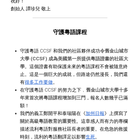
祝好！
創始人 譚珍兒 敬上
守護粵語課程
守護粵語 CCSF 和我們的社區夥伴成功
令舊金山城市
大學 (CCSF) 成為美國第一所提供粵語證書的社區大
學
。這個證書有助保護未來的粵語課程不會被隨意終
止。這是一個巨大的成就，但路途仍然漫長，我們還
有
很多工作要做
。
在守護粵語 CCSF 的努力之下﹐
舊金山城市大學十多
年來首次將粵語課程增加到三門
，報名人數幾乎已滿
額！
我們的義工鄭開平和泰瑞陽在《
加州日報
》上撰寫了
關於
高級粵語教育的重要性
。這章感人而有力的專欄
描述流利粵語對服務社區長者的重要。在危急的救援
時刻，流利的粵語翻譯足以影響
生死
。