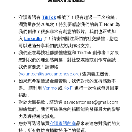
守護粵語有 
TikTok
 帳號了！現有超過一千名粉絲，
瀏覽量多於20萬次！特別要感謝我們的義工 Noah 為
我們創作了很多非常有創意的影片。我們也正式加
入
LinkedIn
 了！請密切關注我們的社交媒體，您也
可以透過分享我們的貼文以作出支持。
我們正在尋找社群媒體總監和 TikTok 創作者！
如果
您對我們的理念感興趣，對社交媒體或創作有熱誠，
我們需要您！請聯絡 
(
volunteer@savecantonese.org
) 查詢義工機會。
如果您希望透過
金錢贊助
，我們對您的支持感激不
盡。 請利用 
Venmo
 或
Ko-Fi
 進行一次性或每月固定
捐助。
對於
大額捐款
，請透過 
savecantonese@gmail.com
聯絡我們。我們可確保您的捐贈能夠發揮最大的影響
力及獲得稅收減免。
您亦可透過購買
守護粵語的商
品來表達您對我們的支
持，所有收益會捐助於我們的營運。